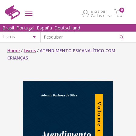
0
Entre ou
Cadastre-se
Brasil
Portugal
España
Deutschland
Home
/
Livros
/
ATENDIMENTO PSICANALÍTICO COM
CRIANÇAS