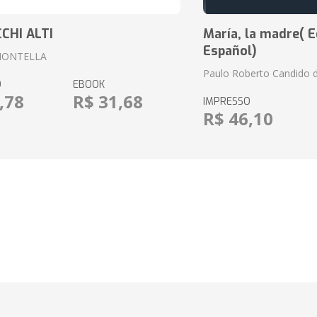
CCHI ALTI
María, la madre( E
Español)
MONTELLA
Paulo Roberto Candido 
O
EBOOK
,78
R$ 31,68
IMPRESSO
R$ 46,10