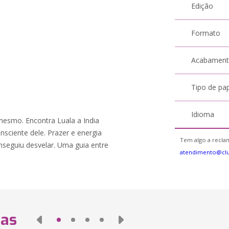
Edição
Formato
Acabamen
Tipo de pa
Idioma
esmo. Encontra Luala a India
sciente dele. Prazer e energia
Tem algo a reclam
seguiu desvelar. Uma guia entre
atendimento@cl
das