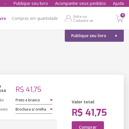
-
Publique seu livro
Acompanhe seus pedidos
Ajuda
0
Entre ou
ivro
Compras em quantidade
Cadastre-se
Publique seu livro
o
R$ 41,75
ssa
ção
Valor total:
R$ 41,75
ento
Comprar