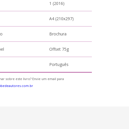
1 (2016)
A4 (210x297)
to
Brochura
pel
Offset 75g
Português
ar sobre este livro? Envie um email para
ubedeautores.com.br