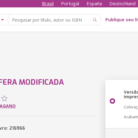
Brasil
Portugal
España
Deutschland
Publique seu l
FERA MODIFICADA
Versã
impre
PAGANO
Colora
Acabam
ivro: 216966