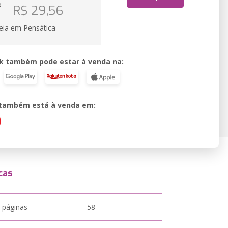
o
R$ 29,56
eia em Pensática
k também pode estar à venda na:
o também está à venda em:
cas
 páginas
58