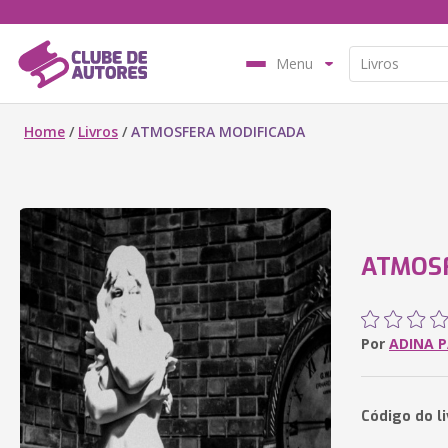
Menu
Home
/
Livros
/
ATMOSFERA MODIFICADA
ATMOS
Por
ADINA 
Código do l