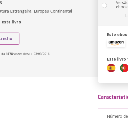
s
Versã
ebook
atura Estrangeira, Europeu Continental
L
 este livro
Este eboo
trecho
ista
1578
vezes desde 03/09/2016
Este livr
Característi
Número de