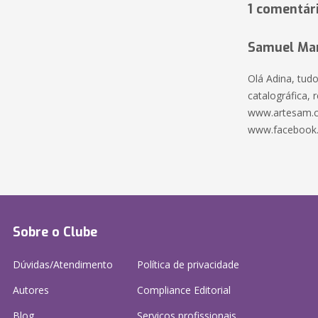
1 comentár
Samuel Mar
Olá Adina, tud
catalográfica, 
www.artesam.c
www.facebook
Sobre o Clube
Dúvidas/Atendimento
Política de privacidade
Autores
Compliance Editorial
Blog
Serviços profissionais