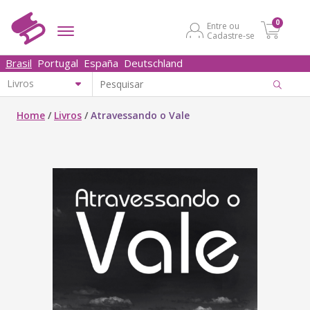
0
Entre ou
Cadastre-se
Brasil
Portugal
España
Deutschland
Home
/
Livros
/
Atravessando o Vale