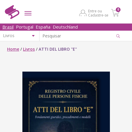
0
Entre ou
Cadastre-se
Brasil
Portugal
España
Deutschland
Home
/
Livros
/
ATTI DEL LIBRO "E"