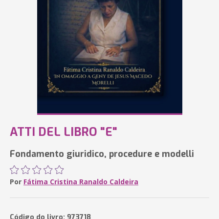
ATTI DEL LIBRO "E"
Fondamento giuridico, procedure e modelli
Por
Fátima Cristina Ranaldo Caldeira
Código do livro: 973718