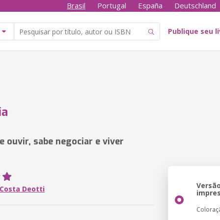
Brasil
Portugal
España
Deutschland
Publique seu l
ia
 ouvir, sabe negociar e viver
Versã
 Costa Deotti
impre
Coloraç