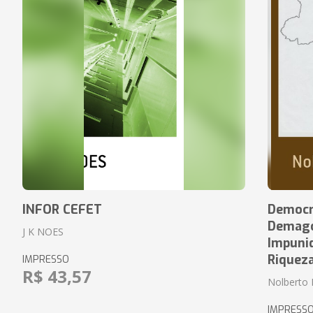
INFOR CEFET
Democr
Demagog
J K NOES
Impuni
Riquez
IMPRESSO
R$ 43,57
Nolberto 
IMPRESS