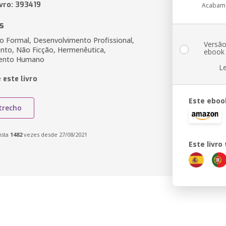
ivro: 393419
Acabam
s
 Formal, Desenvolvimento Profissional,
Versã
to, Não Ficção, Hermenêutica,
ebook
mento Humano
L
 este livro
Este eboo
trecho
ista
1482
vezes desde 27/08/2021
Este livr