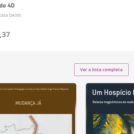
do 4D
osta Deotti
,37
Ver a lista completa