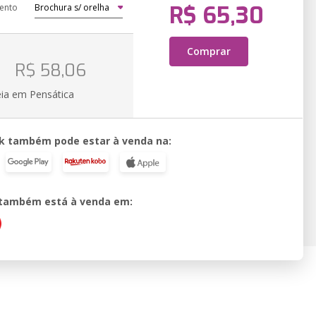
R$ 65,30
ento
Comprar
o
R$ 58,06
eia em Pensática
k também pode estar à venda na:
o também está à venda em: