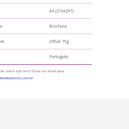
A4 (210x297)
to
Brochura
pel
Offset 75g
Português
ar sobre este livro? Envie um email para
ubedeautores.com.br