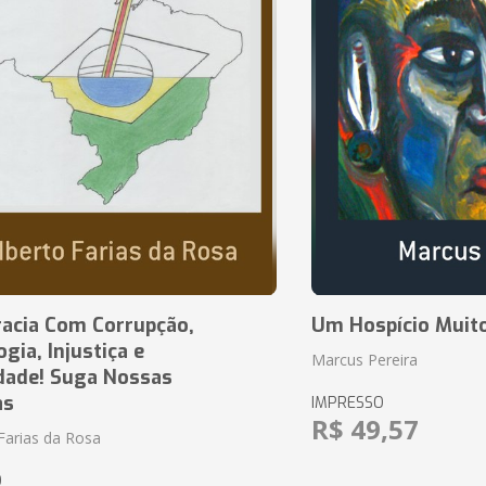
acia Com Corrupção,
Um Hospício Muito
ia, Injustiça e
Marcus Pereira
dade! Suga Nossas
as
IMPRESSO
R$ 49,57
Farias da Rosa
O