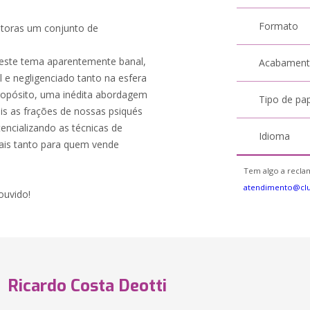
Formato
leitoras um conjunto de
e este tema aparentemente banal,
Acabamen
 e negligenciado tanto na esfera
 propósito, uma inédita abordagem
Tipo de pa
is as frações de nossas psiqués
ncializando as técnicas de
Idioma
rais tanto para quem vende
Tem algo a reclam
atendimento@cl
ouvido!
Ricardo Costa Deotti