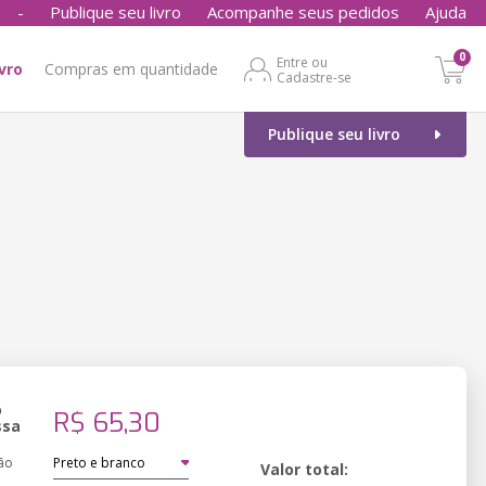
-
Publique seu livro
Acompanhe seus pedidos
Ajuda
0
Entre ou
ivro
Compras em quantidade
Cadastre-se
Publique seu livro
o
R$ 65,30
ssa
ão
Valor total: