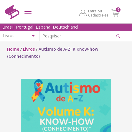
0
Entre ou
Cadastre-se
Brasil
Portugal
España
Deutschland
Home
/
Livros
/
Autismo de A-Z: K Know-how
(Conhecimento)