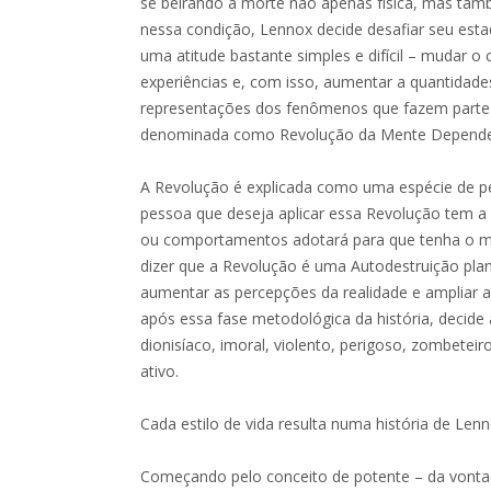
se beirando a morte não apenas física, mas t
nessa condição, Lennox decide desafiar seu est
uma atitude bastante simples e difícil – mudar 
experiências e, com isso, aumentar a quantidade
representações dos fenômenos que fazem parte d
denominada como Revolução da Mente Depende
A Revolução é explicada como uma espécie de pe
pessoa que deseja aplicar essa Revolução tem a
ou comportamentos adotará para que tenha o mel
dizer que a Revolução é uma Autodestruição pla
aumentar as percepções da realidade e ampliar a
após essa fase metodológica da história, decide a
dionisíaco, imoral, violento, perigoso, zombeteiro, 
ativo.
Cada estilo de vida resulta numa história de Lenn
Começando pelo conceito de potente – da vonta