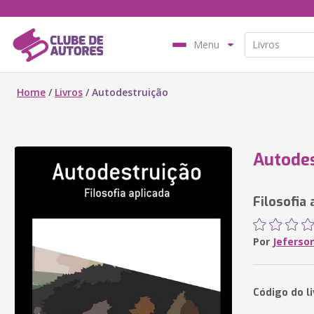
Menu
Home
/
Livros
/
Autodestruição
Autodes
Filosofia 
Por
Jeferso
Código do l