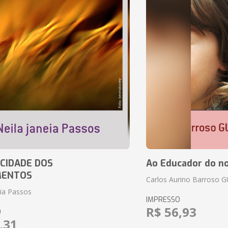
CIDADE DOS
Ao Educador do no
MENTOS
Carlos Aurino Barroso 
eia Passos
IMPRESSO
R$ 56,93
O
,31