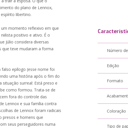
 trair a esposa. O que o
imento do plano de Lennox,
pírito libertino.
or um momento reflexivo em que
Característi
ilista positivo e ativo. É o
 Júlio considera diversas
s que teve mudaram a forma
Número de
Edição
 falso epílogo (esse nome foi
endo uma história após o fim do
Formato
 situação surreal: Está preso e
abe como formou. Trata-se de
Acabamen
cem fora do controle das
de Lennox e sua família contra
escolhas de Lennox foram radicais
Coloração
nto presos e homens que
 com seus perseguidores numa
Tipo de pa