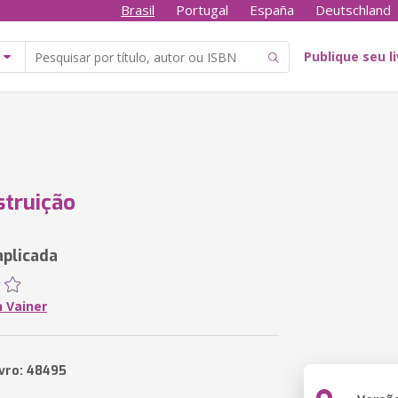
Brasil
Portugal
España
Deutschland
Publique seu l
truição
aplicada
n Vainer
ivro: 48495