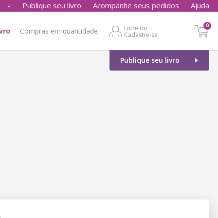
-
Publique seu livro
Acompanhe seus pedidos
Ajuda
0
Entre ou
ivro
Compras em quantidade
Cadastre-se
Publique seu livro