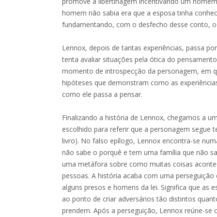
promove a libertinagem incentivando um homem a
homem não sabia era que a esposa tinha conhec
fundamentando, com o desfecho desse conto, o es
Lennox, depois de tantas experiências, passa p
tenta avaliar situações pela ótica do pensamento ni
momento de introspecção da personagem, em que
hipóteses que demonstram como as experiência
como ele passa a pensar.
Finalizando a história de Lennox, chegamos a um
escolhido para referir que a personagem segue t
livro). No falso epílogo, Lennox encontra-se numa
não sabe o porquê e tem uma família que não s
uma metáfora sobre como muitas coisas aconte
pessoas. A história acaba com uma perseguição 
alguns presos e homens da lei. Significa que as 
ao ponto de criar adversários tão distintos qua
prendem. Após a perseguição, Lennox reúne-se