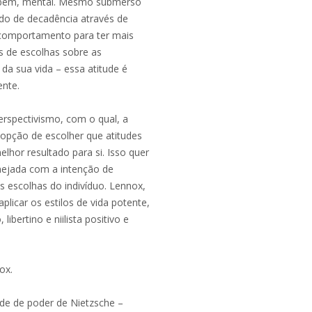
ambém, mental. Mesmo submerso
ado de decadência através de
o comportamento para ter mais
s de escolhas sobre as
a sua vida – essa atitude é
nte.
rspectivismo, com o qual, a
 opção de escolher que atitudes
hor resultado para si. Isso quer
nejada com a intenção de
s escolhas do indivíduo. Lennox,
plicar os estilos de vida potente,
libertino e niilista positivo e
ox.
de de poder de Nietzsche –