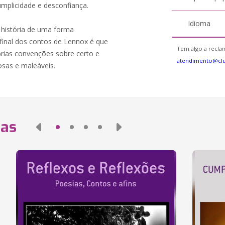
mplicidade e desconfiança.
Idioma
a história de uma forma
 final dos contos de Lennox é que
Tem algo a reclam
rias convenções sobre certo e
atendimento@cl
losas e maleáveis.
das