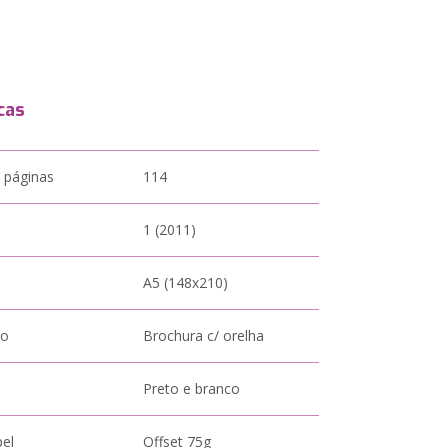
cas
 páginas
114
1 (2011)
A5 (148x210)
to
Brochura c/ orelha
Preto e branco
pel
Offset 75g