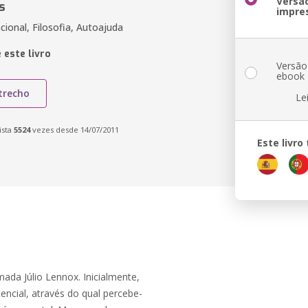
Versã
s
impre
cional, Filosofia, Autoajuda
 este livro
Versão
ebook
trecho
Le
ista
5524
vezes desde 14/07/2011
Este livr
da Júlio Lennox. Inicialmente,
encial, através do qual percebe-