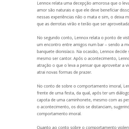
Lennox relata uma decepção amorosa que o leva
amor são naturais e que ele deve beneficiar diss
nessas experiências não o mata e sim, o deixa m
que as derrotas virão e terão que ser aproveitada
No segundo conto, Lennox relata o ponto de vist
um encontro entre amigos num bar – sendo a me
banquete dionisíaco. Na ocasião, Lennox decide 
mesmo ser cantor. Após o acontecimento, Lenn
atração o que o leva a pensar que aproveitar a
atrai novas formas de prazer.
No conto de sobre o comportamento imoral, L
frente de uma festa, da qual, após ter um diálog
capota de uma caminhonete, mesmo com as pess
o acontecimento, os dois se distanciam, sugerind
comportamento imoral.
Quanto ao conto sobre o comportamento violen