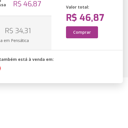
o
R$ 46,87
ssa
Valor total:
R$ 46,87
R$ 34,31
Comprar
ia em Pensática
o também está à venda em: