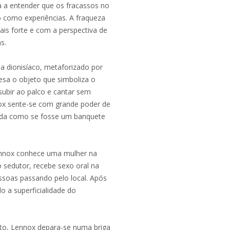
 a entender que os fracassos no
o como experiências. A fraqueza
ais forte e com a perspectiva de
s.
a dionisíaco, metaforizado por
sa o objeto que simboliza o
subir ao palco e cantar sem
ox sente-se com grande poder de
 vida como se fosse um banquete
ennox conhece uma mulher na
o sedutor, recebe sexo oral na
oas passando pelo local. Após
o a superficialidade do
to, Lennox depara-se numa briga