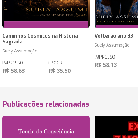
Caminhos Cósmicos na História
Voltei ao ano 33
Sagrada
Suely Assumpção
Suely Assumpção
IMPRESSO
IMPRESSO
EBOOK
R$ 58,13
R$ 58,63
R$ 35,50
Publicações relacionadas