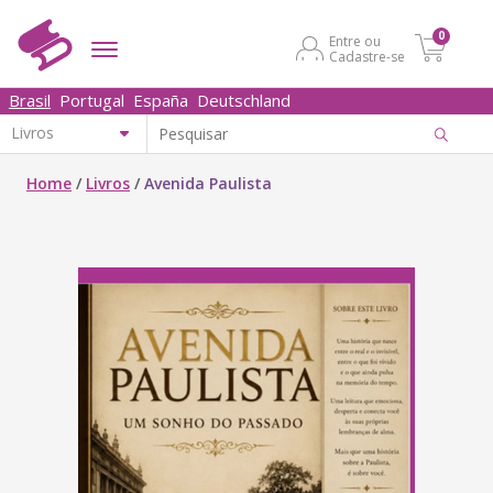
0
Entre ou
Cadastre-se
Brasil
Portugal
España
Deutschland
Home
/
Livros
/
Avenida Paulista