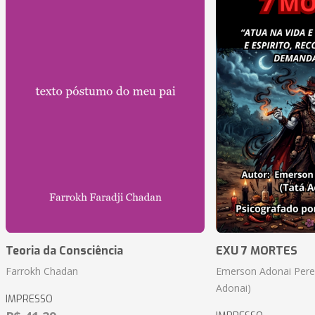
Teoria da Consciência
EXU 7 MORTES
Farrokh Chadan
Emerson Adonai Pere
Adonai)
IMPRESSO