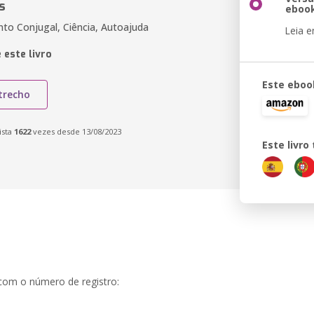
s
eboo
to Conjugal, Ciência, Autoajuda
Leia 
 este livro
Este eboo
trecho
ista
1622
vezes desde 13/08/2023
Este livr
 com o número de registro: