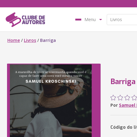
Menu
Home
/
Livros
/
Barriga
Barriga
Por
Samuel 
Código do l