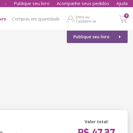
-
Publique seu livro
Acompanhe seus pedidos
Ajuda
0
Entre ou
ivro
Compras em quantidade
Cadastre-se
Publique seu livro
Valor total:
R$ 47,37
ão