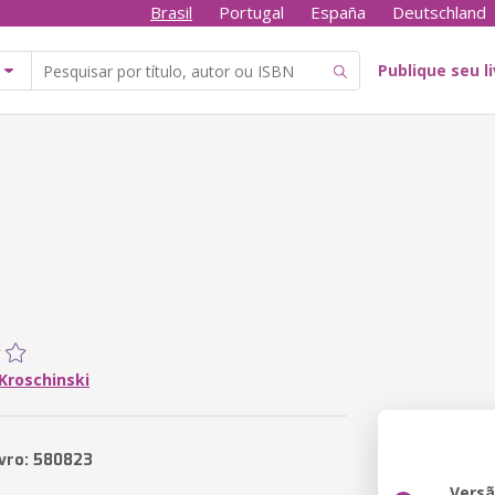
Brasil
Portugal
España
Deutschland
Publique seu l
Kroschinski
ivro: 580823
Vers