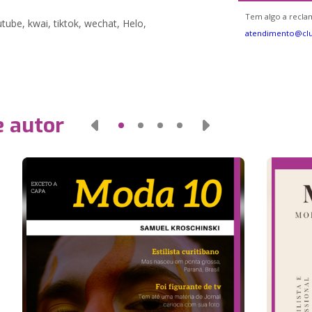
Tem algo a reclam
tube, kwai, tiktok, wechat, Helo,
atendimento@cl
e autor