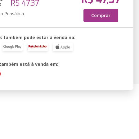
R$ 47,37
k
em Pensática
Comprar
k também pode estar à venda na:
o também está à venda em: