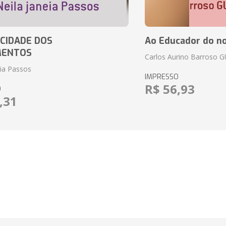
CIDADE DOS
Ao Educador do no
MENTOS
Carlos Aurino Barroso 
eia Passos
IMPRESSO
R$ 56,93
O
,31