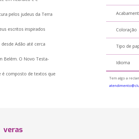
Acabamen
ura pelos judeus da Terra
eus escritos inspirados
Coloração
, desde Adão até cerca
Tipo de pa
em Belém. O Novo Testa-
Idioma
e é composto de textos que
Tem algo a reclam
atendimento@cl
veras