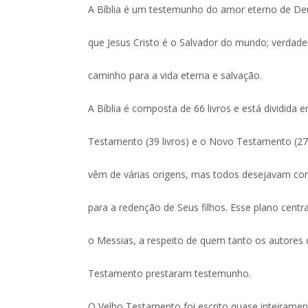
A Bíblia é um testemunho do amor eterno de Deu
que Jesus Cristo é o Salvador do mundo; verdade
caminho para a vida eterna e salvação.
A Bíblia é composta de 66 livros e está dividida 
Testamento (39 livros) e o Novo Testamento (27 l
vêm de várias origens, mas todos desejavam com
para a redenção de Seus filhos. Esse plano centra
o Messias, a respeito de quem tanto os autores
Testamento prestaram testemunho.
O Velho Testamento foi escrito quase inteiramen