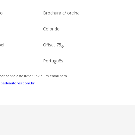
to
Brochura c/ orelha
Colorido
pel
Offset 75g
Português
ar sobre este livro? Envie um email para
ubedeautores.com.br