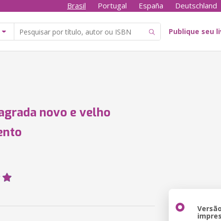
Brasil
Portugal
España
Deutschland
Publique seu l
sagrada novo e velho
ento
Versã
impre