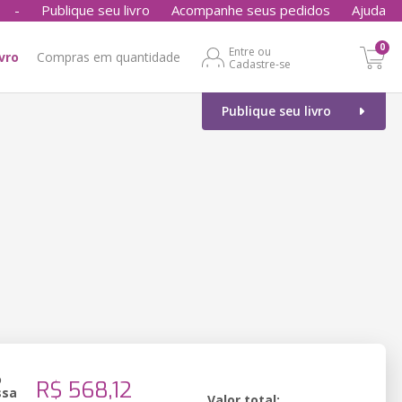
-
Publique seu livro
Acompanhe seus pedidos
Ajuda
0
Entre ou
ivro
Compras em quantidade
Cadastre-se
Publique seu livro
o
R$ 568,12
ssa
Valor total: