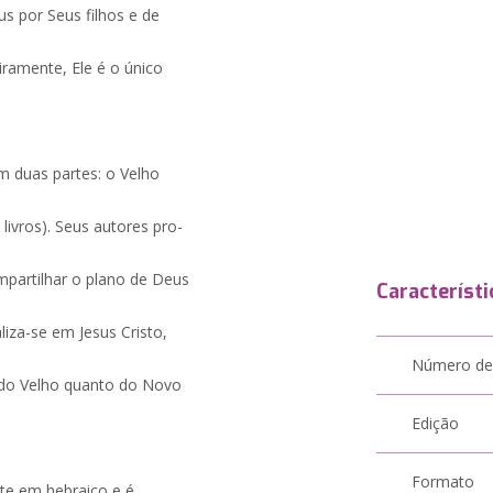
s por Seus filhos e de
iramente, Ele é o único
em duas partes: o Velho
ivros). Seus autores pro-
partilhar o plano de Deus
Característi
liza-se em Jesus Cristo,
Número de
 do Velho quanto do Novo
Edição
Formato
te em hebraico e é