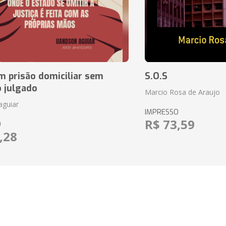
m prisão domiciliar sem
S.O.S
o julgado
Marcio Rosa de Araujo
aguiar
IMPRESSO
R$ 73,59
O
,28