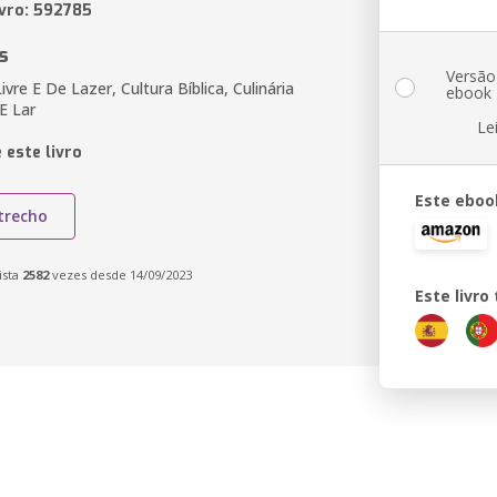
ivro: 592785
s
Versão
ivre E De Lazer, Cultura Bíblica, Culinária
ebook
 E Lar
Le
 este livro
Este eboo
trecho
ista
2582
vezes desde 14/09/2023
Este livr