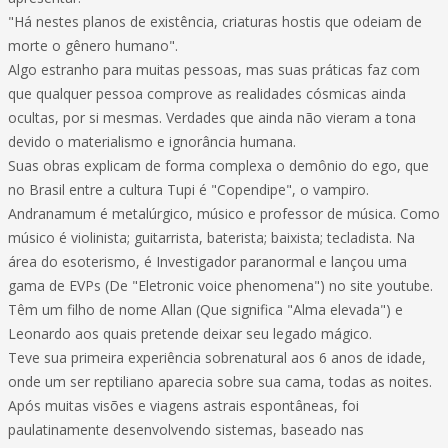
"Há nestes planos de existência, criaturas hostis que odeiam de
morte o gênero humano".
Algo estranho para muitas pessoas, mas suas práticas faz com
que qualquer pessoa comprove as realidades cósmicas ainda
ocultas, por si mesmas. Verdades que ainda não vieram a tona
devido o materialismo e ignorância humana.
Suas obras explicam de forma complexa o demônio do ego, que
no Brasil entre a cultura Tupi é "Copendipe", o vampiro.
Andranamum é metalúrgico, músico e professor de música. Como
músico é violinista; guitarrista, baterista; baixista; tecladista. Na
área do esoterismo, é Investigador paranormal e lançou uma
gama de EVPs (De "Eletronic voice phenomena") no site youtube.
Têm um filho de nome Allan (Que significa "Alma elevada") e
Leonardo aos quais pretende deixar seu legado mágico.
Teve sua primeira experiência sobrenatural aos 6 anos de idade,
onde um ser reptiliano aparecia sobre sua cama, todas as noites.
Após muitas visões e viagens astrais espontâneas, foi
paulatinamente desenvolvendo sistemas, baseado nas