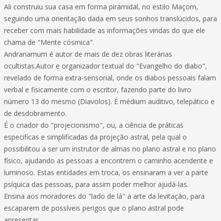
Ali construiu sua casa em forma piramidal, no estilo Maçom,
seguindo uma orientação dada em seus sonhos translúcidos, para
receber com mais habilidade as informações vindas do que ele
chama de "Mente cósmica".
Andranamum é autor de mais de dez obras literárias
ocultistas.Autor e organizador textual do "Evangelho do diabo",
revelado de forma extra-sensorial, onde os diabos pessoais falam
verbal e fisicamente com o escritor, fazendo parte do livro
número 13 do mesmo (Diavolos). É médium auditivo, telepático e
de desdobramento.
É o criador do "projecionismo", ou, a ciência de práticas
especificas e simplificadas da projeção astral, pela qual o
possibilitou a ser um instrutor de almas no plano astral e no plano
físico, ajudando as pessoas a encontrem o caminho acendente e
luminoso. Estas entidades em troca, os ensinaram a ver a parte
psíquica das pessoas, para assim poder melhor ajudá-las.
Ensina aos moradores do "lado de lá" a arte da levitação, para
escaparem de possíveis perigos que o plano astral pode
apresentar.