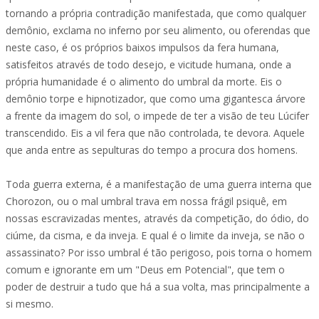
tornando a própria contradição manifestada, que como qualquer
demônio, exclama no inferno por seu alimento, ou oferendas que
neste caso, é os próprios baixos impulsos da fera humana,
satisfeitos através de todo desejo, e vicitude humana, onde a
própria humanidade é o alimento do umbral da morte. Eis o
demônio torpe e hipnotizador, que como uma gigantesca árvore
a frente da imagem do sol, o impede de ter a visão de teu Lúcifer
transcendido. Eis a vil fera que não controlada, te devora. Aquele
que anda entre as sepulturas do tempo a procura dos homens.
Toda guerra externa, é a manifestação de uma guerra interna que
Chorozon, ou o mal umbral trava em nossa frágil psiquê, em
nossas escravizadas mentes, através da competição, do ódio, do
ciúme, da cisma, e da inveja. E qual é o limite da inveja, se não o
assassinato? Por isso umbral é tão perigoso, pois torna o homem
comum e ignorante em um "Deus em Potencial", que tem o
poder de destruir a tudo que há a sua volta, mas principalmente a
si mesmo.