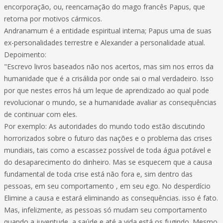
encorporação, ou, reencarnação do mago francês Papus, que
retorna por motivos cármicos.
Andranamum é a entidade espiritual interna; Papus uma de suas
ex-personalidades terrestre e Alexander a personalidade atual.
Depoimento:
"Escrevo livros baseados não nos acertos, mas sim nos erros da
humanidade que é a crisálida por onde sai o mal verdadeiro. Isso
por que nestes erros há um leque de aprendizado ao qual pode
revolucionar o mundo, se a humanidade avaliar as consequências
de continuar com eles.
Por exemplo: As autoridades do mundo todo estão discutindo
horrorizados sobre o futuro das nações e o problema das crises
mundiais, tais como a escassez possível de toda água potável e
do desaparecimento do dinheiro. Mas se esquecem que a causa
fundamental de toda crise está não fora e, sim dentro das
pessoas, em seu comportamento , em seu ego. No desperdício
Elimine a causa e estará eliminando as consequências. isso é fato.
Mas, infelizmente, as pessoas só mudam seu comportamento
quando a juventude, a saúde e até a vida está os fugindo. Mesmo