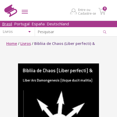
0
Entre ou
Cadastre-se
Brasil
Portugal
España
Deutschland
Home
/
Livros
/
Bibliia de Chaos (Liber perfecti) &