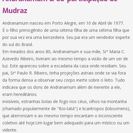
Mudraz
Andranamum nasceu em Porto Alegre, em 10 de Abril de 1977.
É o filho primogênito de uma sétima filha de uma sétima filha que
por sua vez era uma benzedeira. Seu pai era um vendedor experte
do sul do Brasil.
Em meados dos anos 80, Andranamum e sua mãe, Srª Maria C.
Azevedo Ribeiro, tiveram ao mesmo tempo a visão de um ser de
luz. Este apareceu sobre a escadaria da casa onde residiam. Seu
pai, Srº Paulo R. Ribeiro, tinha projeções astrais onde se via fora
da forma densa a observar seu corpo inerte sobre o leito. Tudo
indicava que os dons de Andranamum além de inerente a ele,
eram hereditários.
invisíveis, estranhas bolas de fogo nos céus, olhos na montanha
(chamado popularmente de "Boi-tatá") e licantropos (lobsomens),
que aterrorizam e ao mesmo tempo encantam o inconsciente
coletivo até hoje.Um lugar bem adequado para um místico ou um
vidente.