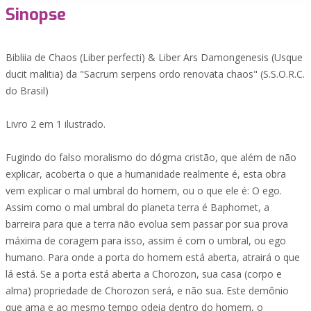
Sinopse
Bibliia de Chaos (Liber perfecti) & Liber Ars Damongenesis (Usque
ducit malitia) da "Sacrum serpens ordo renovata chaos" (S.S.O.R.C.
do Brasil)
Livro 2 em 1 ilustrado.
Fugindo do falso moralismo do dógma cristão, que além de não
explicar, acoberta o que a humanidade realmente é, esta obra
vem explicar o mal umbral do homem, ou o que ele é: O ego.
Assim como o mal umbral do planeta terra é Baphomet, a
barreira para que a terra não evolua sem passar por sua prova
máxima de coragem para isso, assim é com o umbral, ou ego
humano. Para onde a porta do homem está aberta, atrairá o que
lá está. Se a porta está aberta a Chorozon, sua casa (corpo e
alma) propriedade de Chorozon será, e não sua. Este demônio
que ama e ao mesmo tempo odeia dentro do homem, o