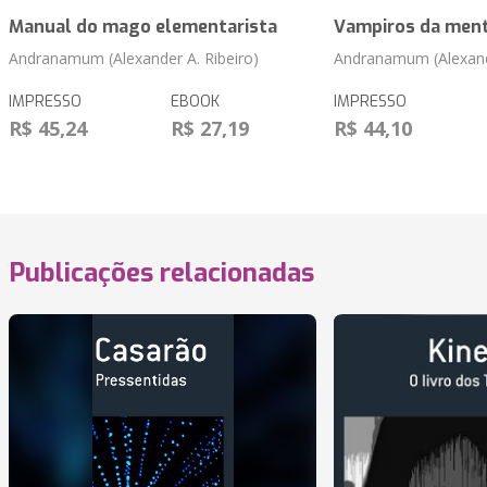
Manual do mago elementarista
Vampiros da men
Andranamum (Alexander A. Ribeiro)
Andranamum (Alexande
IMPRESSO
EBOOK
IMPRESSO
R$ 45,24
R$ 27,19
R$ 44,10
Publicações relacionadas