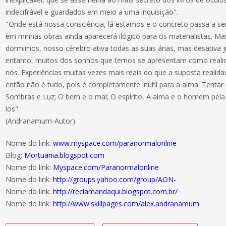
indecifrável e guardados em meio a uma inquisição".
"Onde está nossa consciência, lá estamos e o concreto passa a se
em minhas obras ainda aparecerá ilógico para os materialistas. M
dormimos, nosso cérebro ativa todas as suas árias, mas desativa j
entanto, muitos dos sonhos que temos se apresentam como realid
nós. Experiências muitas vezes mais reais do que a suposta realid
então não é tudo, pois é completamente inútil para a alma. Tenta
Sombras e Luz; O bem e o mal; O espírito, A alma e o homem pela l
los".
(Andranamum-Autor)
Nome do link:
www.myspace.com/paranormalonline
Blog:
Mortuariia.blogspot.com
Nome do link:
Myspace.com/Paranormalonline
Nome do link:
http://groups.yahoo.com/group/AON-
Nome do link:
http://reclamandaqui.blogspot.com.br/
Nome do link:
http://www.skillpages.com/alex.andranamum