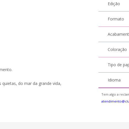
Edição
Formato
Acabamen
Coloração
Tipo de pa
mento.
Idioma
 quietas, do mar da grande vida,
Tem algo a reclam
atendimento@cl