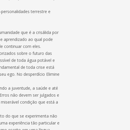
personalidades terrestre e
umanidade que é a crisálida por
 de aprendizado ao qual pode
e continuar com eles.
orizados sobre o futuro das
ssível de toda água potável e
ndamental de toda crise está
eu ego. No desperdício Elimine
do a juventude, a saúde e até
Erros não devem ser julgados e
miserável condição que está a
ito do que se experimenta não
uma experiência tão particular e
tismo escrito em uma língua