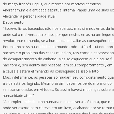
do mago francês Papus, que retorna por motivos cármicos.
Andranamum é a entidade espiritual interna; Papus uma de suas ex-
Alexander a personalidade atual.
Depoimento:
"Escrevo livros baseados não nos acertos, mas sim nos erros da h
onde sai o mal verdadeiro. Isso por que nestes erros há um leque
revolucionar o mundo, se a humanidade avaliar as consequências d
Por exemplo: As autoridades do mundo todo estão discutindo horr
nações e o problema das crises mundiais, tais como a escassez po
do desaparecimento do dinheiro. Mas se esquecem que a causa fu
não fora e, sim dentro das pessoas, em seu comportamento , em s
a causa e estará eliminando as consequências. isso é fato.
Mas, infelizmente, as pessoas só mudam seu comportamento quan
a vida está os fugindo. Mesmo assim, devemos perdoar o mundo. 
sim transmutados em virtudes. Só assim haverá mudanças sobre a 
humanidade atual".
"A complexidade da alma humana e dos universos é tanta, que mu
pode ser escrito com clareza em um livro, acabando por se tornar 
inexplicável, que se assemelha ao mais secreto dos livros de ocul