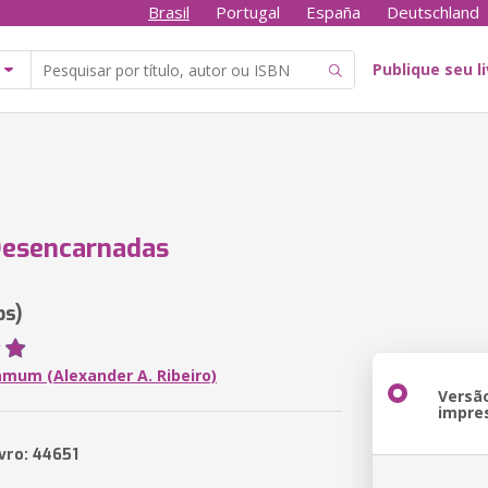
Brasil
Portugal
España
Deutschland
Publique seu l
Desencarnadas
bs)
mum (Alexander A. Ribeiro)
Versã
impre
vro: 44651