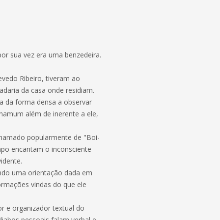
 por sua vez era uma benzedeira.
vedo Ribeiro, tiveram ao
adaria da casa onde residiam.
fora da forma densa a observar
anamum além de inerente a ele,
(chamado popularmente de "Boi-
mpo encantam o inconsciente
idente.
uindo uma orientação dada em
formações vindas do que ele
or e organizador textual do
diabos pessoais falam verbal e