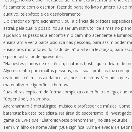
fisicamente com o escritor, fazendo parte do livro número 13 do
auditivo, telepático e de desdobramento.
É o criador do "projecionismo", ou, a ciência de práticas especifica
astral, pela qual o possibilitou a ser um instrutor de almas no plano 
ajudando as pessoas a encontrem o caminho acendente e luminoso
ensinaram a ver a parte psíquica das pessoas, para assim poder me
Ensina aos moradores do "lado de lá" a arte da levitação, para es
o plano astral pode apresentar.
"Há nestes planos de existência, criaturas hostis que odeiam de 
Algo estranho para muitas pessoas, mas suas práticas faz com q
realidades cósmicas ainda ocultas, por si mesmas. Verdades que a
materialismo e ignorância humana.
Suas obras explicam de forma complexa o demônio do ego, que no B
"Copendipe", o vampiro.
Andranamum é metalúrgico, músico e professor de música. Como músi
baterista; baixista; tecladista. Na área do esoterismo, é Investiga
gama de EVPs (De "Eletronic voice phenomena") no site youtube.
Têm um filho de nome Allan (Que significa "Alma elevada") e Leon