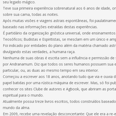
seu legado mágico.
Teve sua primeira experiência sobrenatural aos 6 anos de idade, on
sobre sua cama, todas as noites.
Após muitas visões e viagens astrais espontâneas, foi paulatinam
baseado nas informações extraídas destas experiências.
É partidário da organização gnóstica universal, onde ensinamento
Teosóficos; Budistas e Espiritistas, se mesclam em um único e a
Foi indicado por entidades do plano além da matéria chamado astral
divulgando estas verdades, a humana raça.
Nenhuma de suas obras é escrita sem a influência e permissão de
por Andranamum. Diz que todos os seres humanos possuem sua en
particular, ou, as duas ao mesmo tempo em seu interior.
Começou a escrever aos 18 anos, anotando tudo que via e ouvia d
papel batidas por uma rústica máquina de escrever. Mas, só foi publ
conhecer os sites Clube de autores e Agbook, que abriram as por
espiritual para o mundo.
Atualmente possui treze livros escritos, todos construídos baseado
mundo da alma.
Em 2009, recebe uma revelação desconcertante: Que ele era a re-