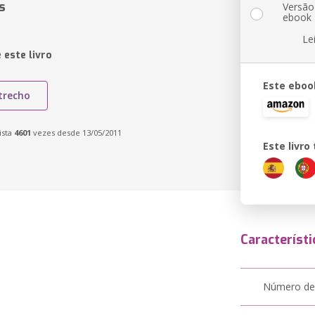
s
Versão
ebook
Le
 este livro
Este eboo
trecho
ista
4601
vezes desde 13/05/2011
Este livr
Característi
Número de