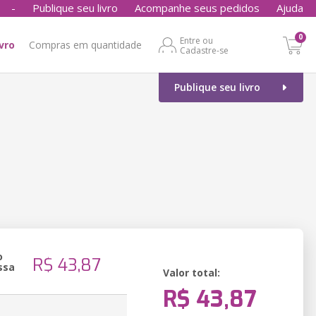
-
Publique seu livro
Acompanhe seus pedidos
Ajuda
0
Entre ou
ivro
Compras em quantidade
Cadastre-se
Publique seu livro
o
R$ 43,87
ssa
Valor total:
R$ 43,87