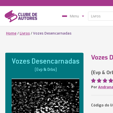
Menu
Home
/
Livros
/
Vozes Desencarnadas
Vozes 
(Evp & Or
Por
Andrana
Código do li