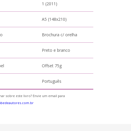
1 (2011)
A5 (148x210)
to
Brochura c/ orelha
Preto e branco
pel
Offset 75g
Português
ar sobre este livro? Envie um email para
ubedeautores.com.br