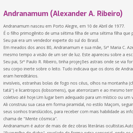
Andranamum (Alexander A. Ribeiro)
Andranamum nasceu em Porto Alegre, em 10 de Abril de 1977.
É o filho primogênito de uma sétima filha de uma sétima filha que
Seu pai era um vendedor experte do sul do Brasil.
Em meados dos anos 80, Andranamum e sua mãe, Srª Maria C. Aze
mesmo tempo a visão de um ser de luz. Este apareceu sobre a esc
Seu pai, Srº Paulo R. Ribeiro, tinha projeções astrais onde se via 
seu corpo inerte sobre o leito. Tudo indicava que os dons de Andr
eram hereditários.
invisíveis, estranhas bolas de fogo nos céus, olhos na montanha 
tatá") e licantropos (lobsomens), que aterrorizam e ao mesmo te
coletivo até hoje.Um lugar bem adequado para um místico ou um v
Ali construiu sua casa em forma piramidal, no estilo Maçom, seg
seus sonhos translúcidos, para receber com mais habilidade as in
chama de "Mente cósmica".
Andranamum é autor de mais de dez obras literárias ocultistas.Aut
"Evangelho do diabo", revelado de forma extra-sensorial, onde os 