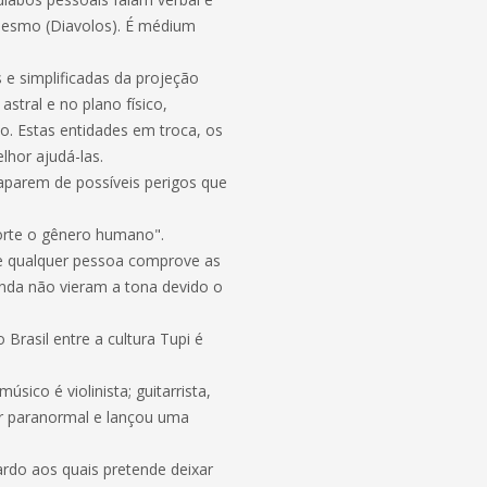
 mesmo (Diavolos). É médium
s e simplificadas da projeção
astral e no plano físico,
. Estas entidades em troca, os
lhor ajudá-las.
caparem de possíveis perigos que
morte o gênero humano".
ue qualquer pessoa comprove as
inda não vieram a tona devido o
rasil entre a cultura Tupi é
co é violinista; guitarrista,
dor paranormal e lançou uma
ardo aos quais pretende deixar