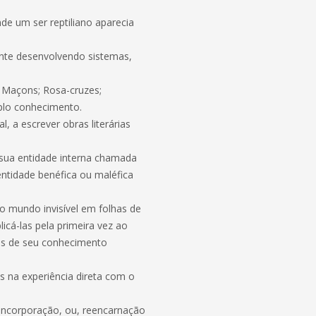
de um ser reptiliano aparecia
ente desenvolvendo sistemas,
s Maçons; Rosa-cruzes;
mplo conhecimento.
, a escrever obras literárias
 sua entidade interna chamada
tidade benéfica ou maléfica
o mundo invisível em folhas de
icá-las pela primeira vez ao
tas de seu conhecimento
s na experiência direta com o
encorporação, ou, reencarnação