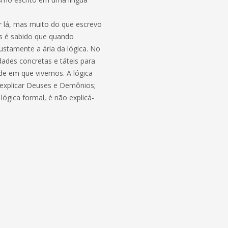
r lá, mas muito do que escrevo
as é sabido que quando
ustamente a ária da lógica. No
ades concretas e táteis para
ade em que vivemos. A lógica
r explicar Deuses e Demônios;
ógica formal, é não explicá-