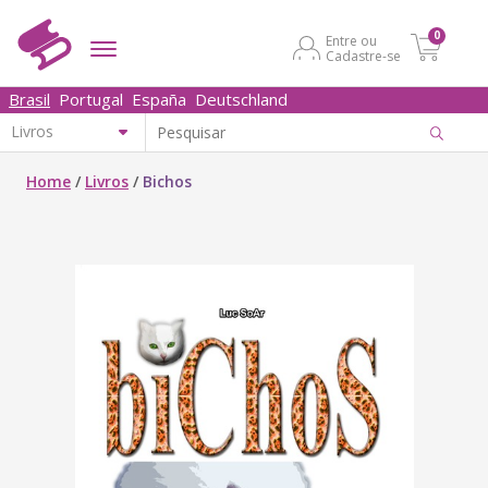
0
Entre ou
Cadastre-se
Brasil
Portugal
España
Deutschland
Home
/
Livros
/
Bichos