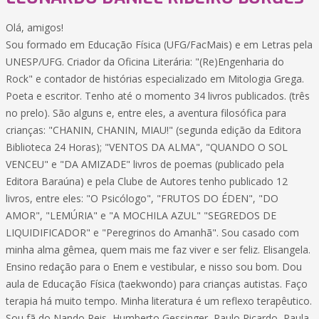
Olá, amigos!
Sou formado em Educação Física (UFG/FacMais) e em Letras pela
UNESP/UFG. Criador da Oficina Literária: "(Re)Engenharia do
Rock" e contador de histórias especializado em Mitologia Grega.
Poeta e escritor. Tenho até o momento 34 livros publicados. (três
no prelo). São alguns e, entre eles, a aventura filosófica para
crianças: "CHANIN, CHANIN, MIAU!" (segunda edição da Editora
Biblioteca 24 Horas); "VENTOS DA ALMA", "QUANDO O SOL
VENCEU" e "DA AMIZADE" livros de poemas (publicado pela
Editora Baraúna) e pela Clube de Autores tenho publicado 12
livros, entre eles: "O Psicólogo", "FRUTOS DO ÉDEN", "DO
AMOR", "LEMÚRIA" e "A MOCHILA AZUL" "SEGREDOS DE
LIQUIDIFICADOR" e "Peregrinos do Amanhã". Sou casado com
minha alma gêmea, quem mais me faz viver e ser feliz. Elisangela.
Ensino redação para o Enem e vestibular, e nisso sou bom. Dou
aula de Educação Física (taekwondo) para crianças autistas. Faço
terapia há muito tempo. Minha literatura é um reflexo terapêutico.
Sou fã do Nando Reis, Humberto Gessinger, Paulo Ricardo, Paula