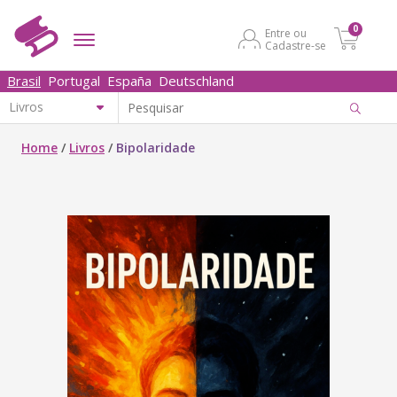
0
Entre ou
Cadastre-se
Brasil
Portugal
España
Deutschland
Home
/
Livros
/
Bipolaridade