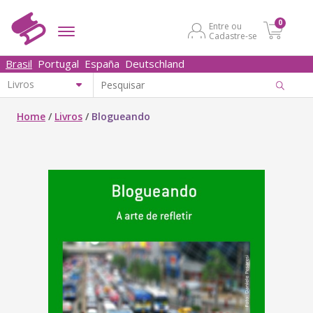
0
Entre ou
Cadastre-se
Brasil
Portugal
España
Deutschland
Home
/
Livros
/
Blogueando