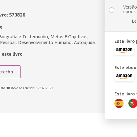
Versã
ebook
ivro: 570826
Le
s
Biografia e Testemunho, Metas E Objetivos,
Este livro
 Pessoal, Desenvolvimento Humano, Autoajuda
 este livro
Este eboo
trecho
ista
3036
vezes desde 17/07/2023
Este livr