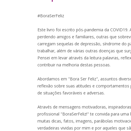
#BoraSerFeliz
Este livro foi escrito pós-pandemia da COVID19. 
perdendo amigos e familiares, outras que sobre
carregam sequelas de depressão, síndrome do p
trabalhar, além de várias outras doenças que s
Pensei em levar através da leitura palavras, re
contribuir na melhoria destas pessoas.
Abordamos em "Bora Ser Feliz", assuntos diverso
reflexão sobre suas atitudes e comportamentos p
de situações favoráveis e adversas.
Através de mensagens motivadoras, inspiradora
profissional "BoraSerFeliz!" te convida para uma l
muitas dicas, fatos, imagens, parábolas motivac
verdadeiras vividas por mim e por aqueles que s