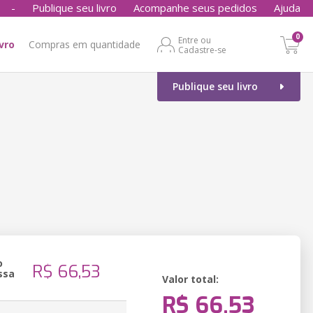
-
Publique seu livro
Acompanhe seus pedidos
Ajuda
0
Entre ou
ivro
Compras em quantidade
Cadastre-se
Publique seu livro
o
R$ 66,53
ssa
Valor total:
R$ 66,53