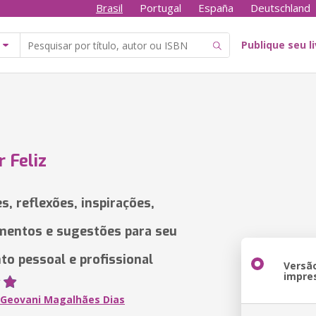
Brasil
Portugal
España
Deutschland
Publique seu l
r Feliz
s, reflexões, inspirações,
mentos e sugestões para seu
to pessoal e profissional
Versã
impre
 Geovani Magalhães Dias