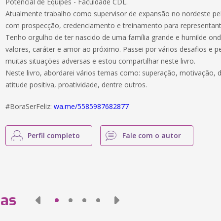
Potencial de Equipes - Faculdade CDL.
Atualmente trabalho como supervisor de expansão no nordeste pe
com prospecção, credenciamento e treinamento para representant
Tenho orgulho de ter nascido de uma família grande e humilde ond
valores, caráter e amor ao próximo. Passei por vários desafios e pe
muitas situações adversas e estou compartilhar neste livro.
Neste livro, abordarei vários temas como: superação, motivação, disci
atitude positiva, proatividade, dentre outros.
#BoraSerFeliz:
wa.me/5585987682877
Perfil completo
Fale com o autor
das