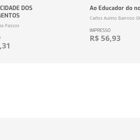
CIDADE DOS
Ao Educador do no
MENTOS
Carlos Aurino Barroso 
eia Passos
IMPRESSO
R$ 56,93
O
,31