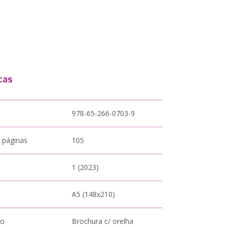
cas
978-65-266-0703-9
 páginas
105
1 (2023)
A5 (148x210)
to
Brochura c/ orelha