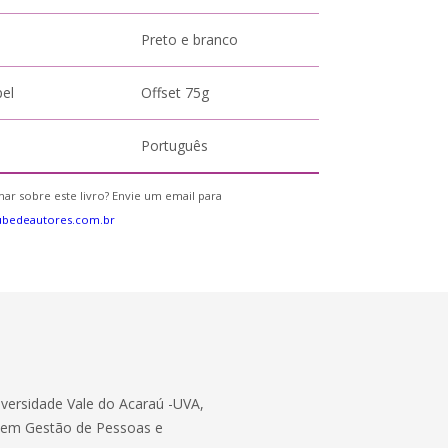
Preto e branco
pel
Offset 75g
Português
ar sobre este livro? Envie um email para
ubedeautores.com.br
versidade Vale do Acaraú -UVA,
ta em Gestão de Pessoas e