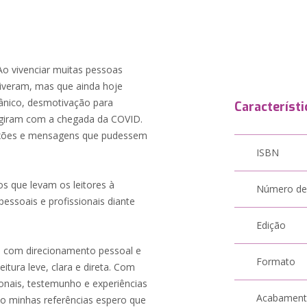
Ao vivenciar muitas pessoas
viveram, mas que ainda hoje
ânico, desmotivação para
Característi
urgiram com a chegada da COVID.
flexões e mensagens que pudessem
ISBN
s que levam os leitores à
Número de
essoais e profissionais diante
Edição
s com direcionamento pessoal e
Formato
eitura leve, clara e direta. Com
ionais, testemunho e experiências
Acabamen
ão minhas referências espero que