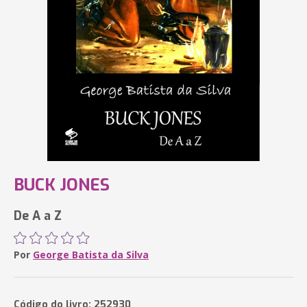
BUCK JONES
De A a Z
Por
George Batista da Silva
Código do livro: 252930