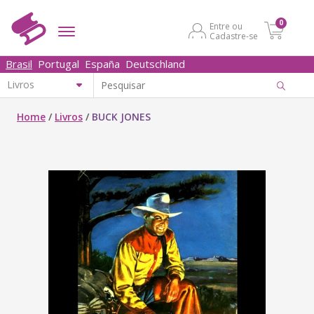
0
Entre ou
Cadastre-se
Brasil
Portugal
España
Deutschland
Home
/
Livros
/
BUCK JONES