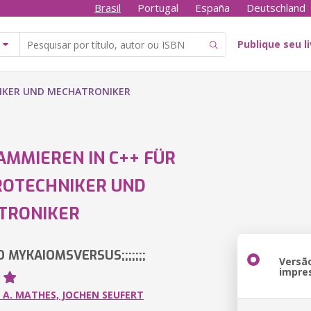
Brasil
Portugal
España
Deutschland
Publique seu l
IKER UND MECHATRONIKER
MMIEREN IN C++ FÜR
ROTECHNIKER UND
TRONIKER
 MYKAIOMSVERSUS;;;;;;;
Versã
impre
A. MATHES, JOCHEN SEUFERT