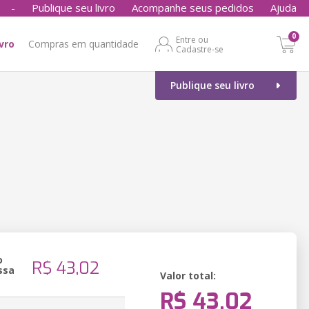
-
Publique seu livro
Acompanhe seus pedidos
Ajuda
0
Entre ou
ivro
Compras em quantidade
Cadastre-se
Publique seu livro
o
R$ 43,02
ssa
Valor total:
R$ 43,02