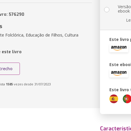
Versã
ebook
ivro: 576290
Le
s
te Folclórica, Educação de Filhos, Cultura
Este livro
 este livro
Este eboo
trecho
ista
1585
vezes desde 31/07/2023
Este livr
Característi