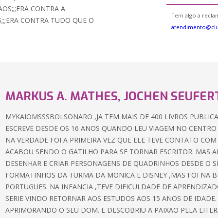
AOS;;;ERA CONTRA A
Tem algo a reclam
S;;;ERA CONTRA TUDO QUE O
atendimento@cl
MARKUS A. MATHES, JOCHEN SEUFER
MYKAIOMSSSBOLSONARO ,JA TEM MAIS DE 400 LIVROS PUBLIC
ESCREVE DESDE OS 16 ANOS QUANDO LEU VIAGEM NO CENTRO D
NA VERDADE FOI A PRIMEIRA VEZ QUE ELE TEVE CONTATO COM 
ACABOU SENDO O GATILHO PARA SE TORNAR ESCRITOR. MAS A
DESENHAR E CRIAR PERSONAGENS DE QUADRINHOS DESDE O SE
FORMATINHOS DA TURMA DA MONICA E DISNEY ,MAS FOI NA B
PORTUGUES. NA INFANCIA ,TEVE DIFICULDADE DE APRENDIZ
SERIE VINDO RETORNAR AOS ESTUDOS AOS 15 ANOS DE IDADE
APRIMORANDO O SEU DOM. E DESCOBRIU A PAIXAO PELA LITE