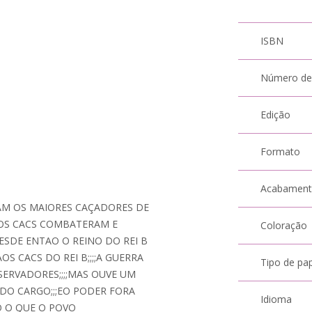
ISBN
Número de
Edição
Formato
Acabamen
RAM OS MAIORES CAÇADORES DE
 OS CACS COMBATERAM E
Coloração
DESDE ENTAO O REINO DO REI B
OS CACS DO REI B;;;;A GUERRA
Tipo de pa
ERVADORES;;;;MAS OUVE UM
O DO CARGO;;;EO PODER FORA
Idioma
O O QUE O POVO