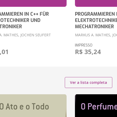
MMIEREN IN C++ FÜR
PROGRAMMIEREN I
ROTECHNIKER UND
ELEKTROTECHNIK
TRONIKER
MECHATRONIKER
A. MATHES, JOCHEN SEUFERT
MARKUS A. MATHES, J
IMPRESSO
,01
R$ 35,24
Ver a lista completa