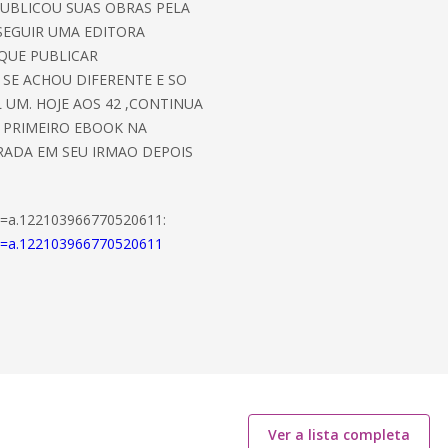
PUBLICOU SUAS OBRAS PELA
NSEGUIR UMA EDITORA
QUE PUBLICAR
SE ACHOU DIFERENTE E SO
UM. HOJE AOS 42 ,CONTINUA
U PRIMEIRO EBOOK NA
RADA EM SEU IRMAO DEPOIS
t=a.122103966770520611:
t=a.122103966770520611
Ver a lista completa