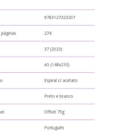
9783127323207
 páginas
274
37 (2023)
A5 (148x210)
to
Espiral c/ acetato
Preto e branco
pel
Offset 75g
Português