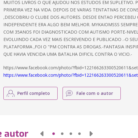
MUITOS LIVROS O QUE AJUDOU NOS ESTUDOS EM SUPLETIVO. 
PRIMEIRA VEZ NA VIDA. DEPOIS DE VARIAS TENTATIVAS DE CO
,DESCOBRIU O CLUBE DOS AUTORES. DESDE ENTAO PERCEBEU 
INDEPENDENTE ERA ALGO BEM MELHOR. MYKAIOMSSS SEMPRE 
COM 35ANOS FOI DIAGNOSTICADO COM AUTISMO PORTE-NIVEL 
EVOLUINDO CADA VEZ MAIS ESCREVENDO E PUBLICADO .-O SE
PLATAFORMA ,FOI O "PM CONTRA AS DROGAS.-FANTASIA INSPI
QUE HAVIA VENCIDA UMA BATALHA DIFICIL CONTRA O VICIO.-
https://www.facebook.com/photo/?fbid=122166263300520611&se
https://www.facebook.com/photo/?fbid=122166263300520611&se
Perfil completo
Fale com o autor
e autor