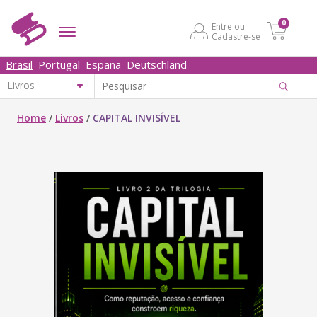
0
Entre ou
Cadastre-se
Brasil
Portugal
España
Deutschland
Home
/
Livros
/
CAPITAL INVISÍVEL