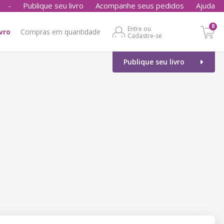
-
Publique seu livro
Acompanhe seus pedidos
Ajuda
0
Entre ou
ivro
Compras em quantidade
Cadastre-se
Publique seu livro