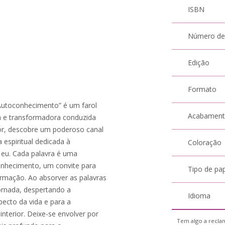
ISBN
Número de
Edição
Formato
 Autoconhecimento” é um farol
Acabamen
a e transformadora conduzida
rior, descobre um poderoso canal
espiritual dedicada à
Coloração
 eu. Cada palavra é uma
onhecimento, um convite para
Tipo de pa
ormação. Ao absorver as palavras
jornada, despertando a
Idioma
pecto da vida e para a
nterior. Deixe-se envolver por
Tem algo a reclam