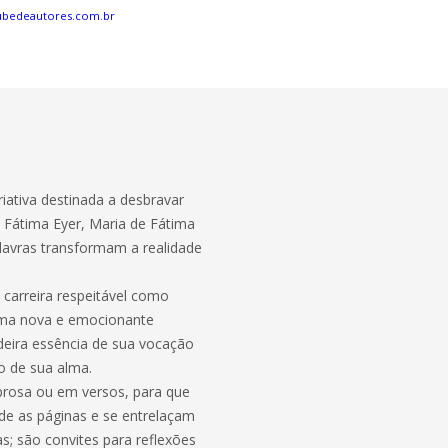
ubedeautores.com.br
iativa destinada a desbravar
e Fátima Eyer, Maria de Fátima
lavras transformam a realidade
carreira respeitável como
 uma nova e emocionante
deira essência de sua vocação
o de sua alma.
 prosa ou em versos, para que
nde as páginas e se entrelaçam
as; são convites para reflexões