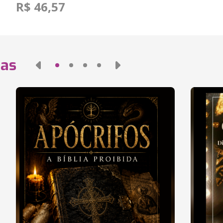
R$ 46,57
das