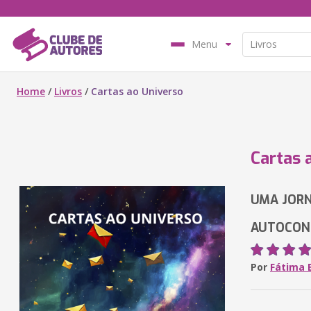
Menu
Home
/
Livros
/
Cartas ao Universo
Cartas 
UMA JORN
AUTOCON
Por
Fátima 