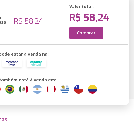
Valor total:
R$ 58,24
o
R$ 58,24
ssa
Comprar
 pode estar à venda na:
o também está à venda em:
cas