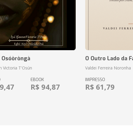
 Osóòròngà
O Outro Lado da F
n Victoria T'Osún
Valdei Ferreira Noronha
O
EBOOK
IMPRESSO
9,47
R$ 94,87
R$ 61,79