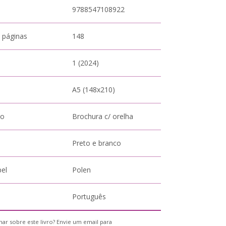
9788547108922
 páginas
148
1 (2024)
A5 (148x210)
to
Brochura c/ orelha
Preto e branco
pel
Polen
Português
ar sobre este livro? Envie um email para