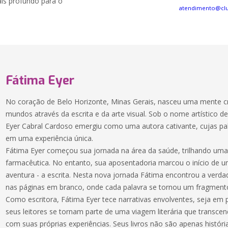
is profundo para o
atendimento@cl
Fátima Eyer
No coração de Belo Horizonte, Minas Gerais, nasceu uma mente cr
mundos através da escrita e da arte visual. Sob o nome artístico d
Eyer Cabral Cardoso emergiu como uma autora cativante, cujas pa
em uma experiência única.
Fátima Eyer começou sua jornada na área da saúde, trilhando uma 
farmacêutica. No entanto, sua aposentadoria marcou o início de
aventura - a escrita. Nesta nova jornada Fátima encontrou a verda
nas páginas em branco, onde cada palavra se tornou um fragment
Como escritora, Fátima Eyer tece narrativas envolventes, seja em
seus leitores se tornam parte de uma viagem literária que transce
com suas próprias experiências. Seus livros não são apenas históri