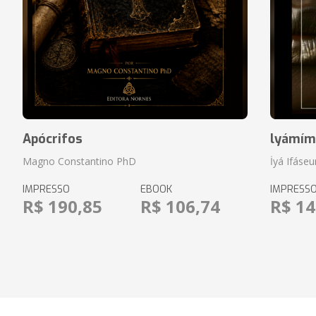
Apócrifos
lyámím
Magno Constantino PhD
İyá Ifáseu
IMPRESSO
EBOOK
IMPRESS
R$ 190,85
R$ 106,74
R$ 14