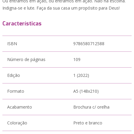
Ou entramos em ação, ou entramos em ação. Não há escolha.
Indigna-se e lute. Faça da sua casa um propósito para Deus!
Características
ISBN
9786580712588
Número de páginas
109
Edição
1 (2022)
Formato
A5 (148x210)
Acabamento
Brochura c/ orelha
Coloração
Preto e branco