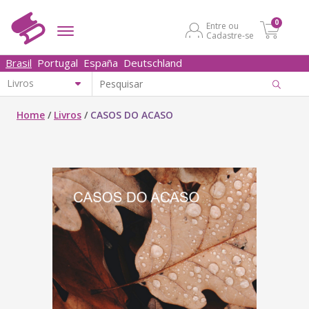
0
Entre ou
Cadastre-se
Brasil
Portugal
España
Deutschland
Home
/
Livros
/
CASOS DO ACASO