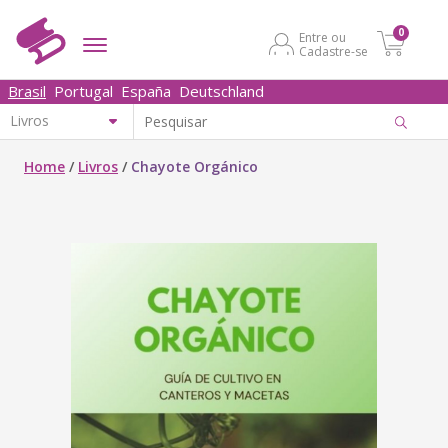
0
Entre ou
Cadastre-se
Brasil
Portugal
España
Deutschland
Home
/
Livros
/
Chayote Orgánico