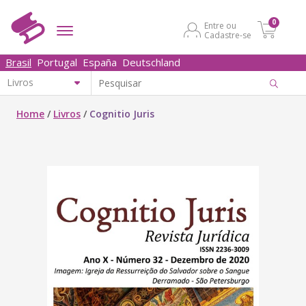
0
Entre ou
Cadastre-se
Brasil
Portugal
España
Deutschland
Home
/
Livros
/
Cognitio Juris