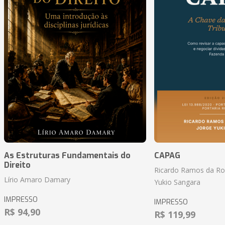
As Estruturas Fundamentais do
CAPAG
Direito
Ricardo Ramos da Roc
Lírio Amaro Damary
Yukio Sangara
IMPRESSO
IMPRESSO
R$ 94,90
R$ 119,99