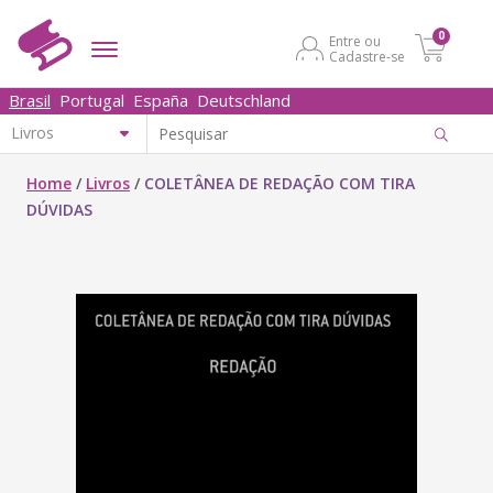
0
Entre ou
Cadastre-se
Brasil
Portugal
España
Deutschland
Home
/
Livros
/
COLETÂNEA DE REDAÇÃO COM TIRA
DÚVIDAS