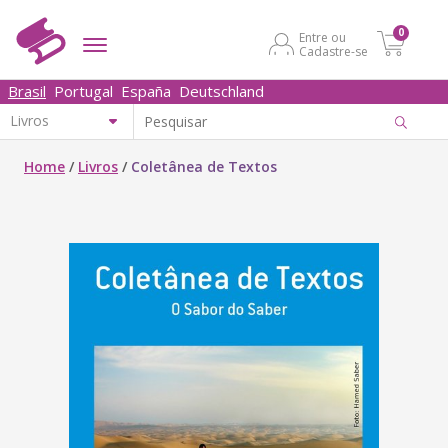
0
Entre ou
Cadastre-se
Brasil
Portugal
España
Deutschland
Home
/
Livros
/
Coletânea de Textos