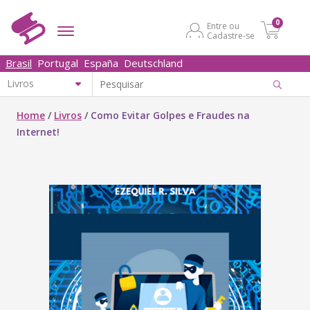
0
Entre ou
Cadastre-se
Brasil
Portugal
España
Deutschland
Home
/
Livros
/
Como Evitar Golpes e Fraudes na
Internet!