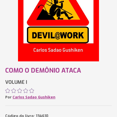
COMO O DEMÔNIO ATACA
VOLUME I
Por
Carlos Sadao Gushiken
Código do livro: 134610