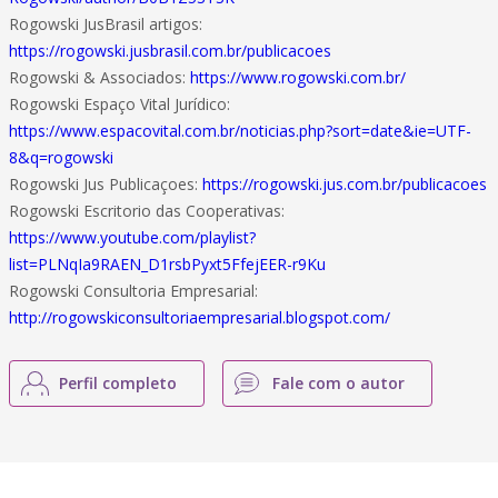
Rogowski JusBrasil artigos:
https://rogowski.jusbrasil.com.br/publicacoes
Rogowski & Associados:
https://www.rogowski.com.br/
Rogowski Espaço Vital Jurídico:
https://www.espacovital.com.br/noticias.php?sort=date&ie=UTF-
8&q=rogowski
Rogowski Jus Publicaçoes:
https://rogowski.jus.com.br/publicacoes
Rogowski Escritorio das Cooperativas:
https://www.youtube.com/playlist?
list=PLNqIa9RAEN_D1rsbPyxt5FfejEER-r9Ku
Rogowski Consultoria Empresarial:
http://rogowskiconsultoriaempresarial.blogspot.com/
Perfil completo
Fale com o autor