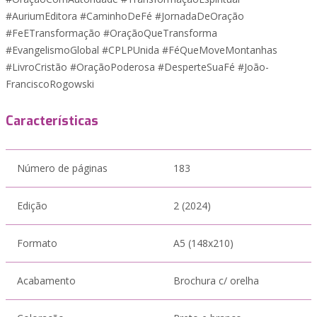
#AuriumEditora #CaminhoDeFé #JornadaDeOração
#FeETransformação #OraçãoQueTransforma
#EvangelismoGlobal #CPLPUnida #FéQueMoveMontanhas
#LivroCristão #OraçãoPoderosa #DesperteSuaFé #João-
FranciscoRogowski
Características
Número de páginas
183
Edição
2 (2024)
Formato
A5 (148x210)
Acabamento
Brochura c/ orelha