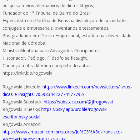
pesquisa meios alternativos de dirimir litígios;
Fundador do 1° Tribunal de Bairro do Brasil;
Especialista em Partilha de Bens na dissolução de sociedades,
conjugais e empresariais. Inventários e testamentos;
Pós-graduado em Direito Empresarial, estudou na Universidade
Nacional de Córdoba;
Ministra Mentoria para Advogados Principiantes;
Historiador, Teólogo, Filósofo self-taught.
Conheça a obra literária completa do autor:
https://linkr.bio/rogowski
Rogowski LinkedIn:
https://www.linkedin.com/newsletters/livros-
dicas-e-insights-7059834422774177792/
Rogowski Substack:
https://substack.com/@jfrogowski
Rogowski Bluesky:
https://bsky.app/profile/rogowski-
escritor.bsky.social
Rogowski Amazon:
https://www.amazon.com.br/stores/Jo%C3%A3o-francisco-
Rogowski/author/B0B1Z53T3K