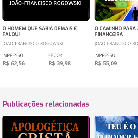
O HOMEM QUE SABIA DEMAIS E
O CAMINHO PARA 
FALOU!
FINANCEIRA
JOÃO-FRANCISCO ROGOWSKI
JOÃO-FRANCISCO R
IMPRESSO
EBOOK
IMPRESSO
R$ 62,56
R$ 39,98
R$ 55,09
Publicações relacionadas