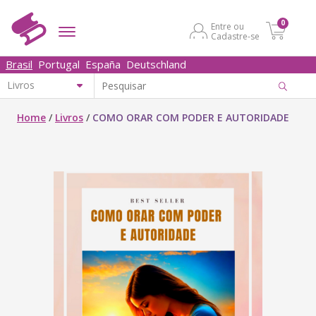
0
Entre ou
Cadastre-se
Brasil
Portugal
España
Deutschland
Home
/
Livros
/
COMO ORAR COM PODER E AUTORIDADE