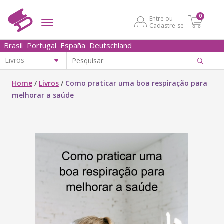
0
Entre ou
Cadastre-se
Brasil
Portugal
España
Deutschland
Home
/
Livros
/
Como praticar uma boa respiração para
melhorar a saúde