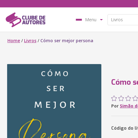
Menu
Home
/
Livros
/
Cómo ser mejor persona
Cómo se
Por
Simão d
Código do l