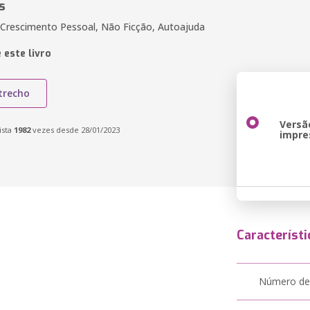
s
 Crescimento Pessoal, Não Ficção, Autoajuda
 este livro
trecho
Versã
ista
1982
vezes desde 28/01/2023
impre
Característi
Número de