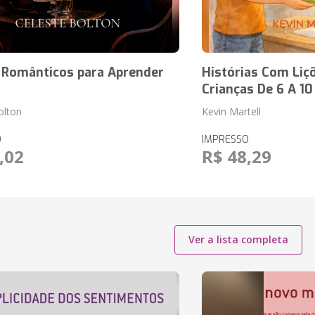
 Românticos para Aprender
Histórias Com Liç
Crianças De 6 A 1
olton
Kevin Martell
O
IMPRESSO
,02
R$ 48,29
Ver a lista completa