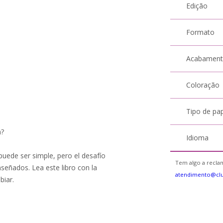
Edição
Formato
Acabamen
Coloração
Tipo de pa
n?
Idioma
puede ser simple, pero el desafío
Tem algo a reclam
nseñados. Lea este libro con la
atendimento@cl
biar.