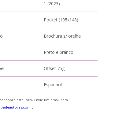
1 (2023)
Pocket (105x148)
to
Brochura s/ orelha
Preto e branco
pel
Offset 75g
Espanhol
ar sobre este livro? Envie um email para
ubedeautores.com.br