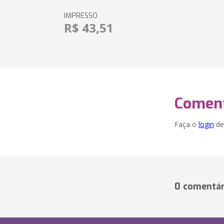
IMPRESSO
R$ 43,51
Coment
Faça o
login
dei
0 comentár