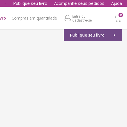
-
Publique seu livro
Acompanhe seus pedidos
Ajuda
0
Entre ou
ivro
Compras em quantidade
Cadastre-se
Publique seu livro