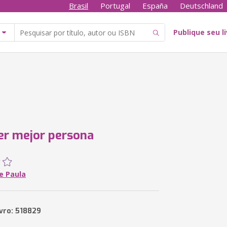
Brasil
Portugal
España
Deutschland
Publique seu l
r mejor persona
e Paula
ivro: 518829