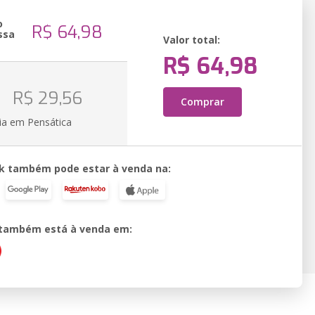
o
R$ 64,98
ssa
Valor total:
R$ 64,98
o
R$ 29,56
Comprar
ia em Pensática
k também pode estar à venda na:
o também está à venda em: