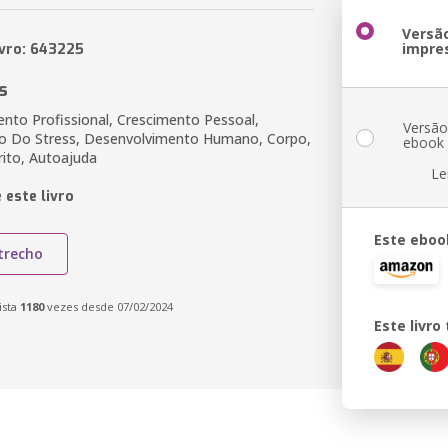
Versã
impre
ivro: 643225
s
nto Profissional, Crescimento Pessoal,
Versã
o Do Stress, Desenvolvimento Humano, Corpo,
ebook
rito, Autoajuda
Le
 este livro
Este eboo
trecho
ista
1180
vezes desde 07/02/2024
Este livr