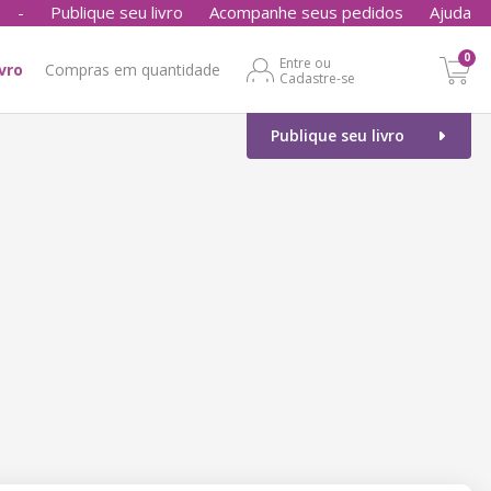
-
Publique seu livro
Acompanhe seus pedidos
Ajuda
0
Entre ou
ivro
Compras em quantidade
Cadastre-se
Publique seu livro