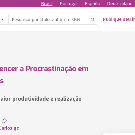
Brasil
Portugal
España
Deutschland
Publique seu l
ncer a Procrastinação em
s
aior produtividade e realização
Carlos gc