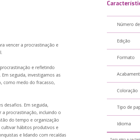
Característi
Número de
Edição
ra vencer a procrastinação e
l.
Formato
ocrastinação e refletindo
Acabamen
. Em seguida, investigamos as
ão, como medo do fracasso,
Coloração
es desafios. Em seguida,
Tipo de pa
 a procrastinação, incluindo o
estão do tempo e organização
Idioma
cultivar hábitos produtivos e
onquistas e lidando com recaídas
Tem algo a reclam