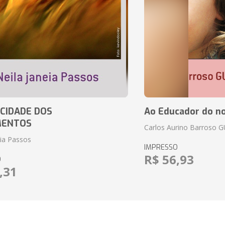
CIDADE DOS
Ao Educador do no
MENTOS
Carlos Aurino Barroso 
eia Passos
IMPRESSO
R$ 56,93
O
,31