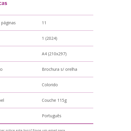
cas
 páginas
11
1 (2024)
A4 (210x297)
to
Brochura s/ orelha
Colorido
pel
Couche 115g
Português
ar sobre este livro? Envie um email para