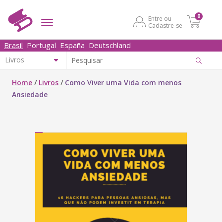
0
Entre ou
Cadastre-se
Brasil
Portugal
España
Deutschland
Home
/
Livros
/
Como Viver uma Vida com menos
Ansiedade