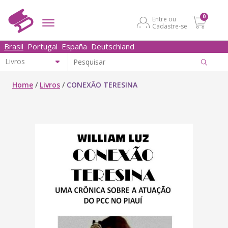
0
Entre ou
Cadastre-se
Brasil
Portugal
España
Deutschland
Home
/
Livros
/
CONEXÃO TERESINA