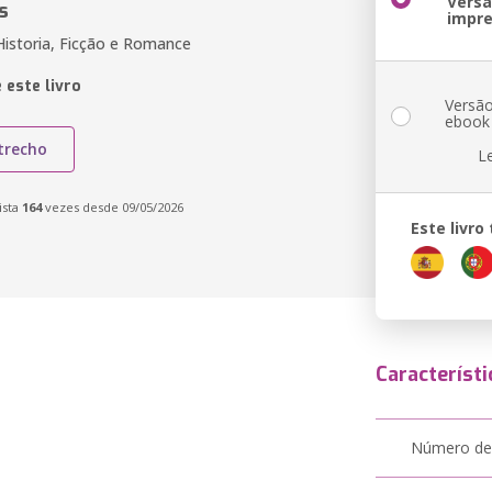
Vers
s
impr
Historia, Ficção e Romance
 este livro
Versã
ebook
trecho
L
ista
164
vezes desde 09/05/2026
Este livr
Característi
Número de