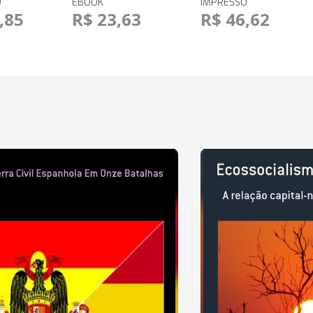
O
EBOOK
IMPRESSO
,85
R$ 23,63
R$ 46,62