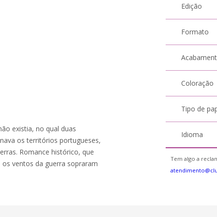
Edição
Formato
Acabamen
Coloração
Tipo de pa
ão existia, no qual duas
Idioma
ava os territórios portugueses,
erras. Romance histórico, que
Tem algo a reclam
ual os ventos da guerra sopraram
atendimento@cl