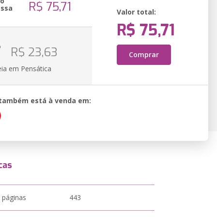
ão
R$ 75,71
essa
Valor total:
R$ 75,71
o
R$ 23,63
Comprar
eia em Pensática
o também está à venda em:
cas
 páginas
443