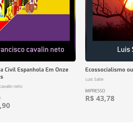
a Civil Espanhola Em Onze
Ecossocialismo ou
as
Luis Satie
cavalin neto
IMPRESSO
R$ 43,78
O
,90