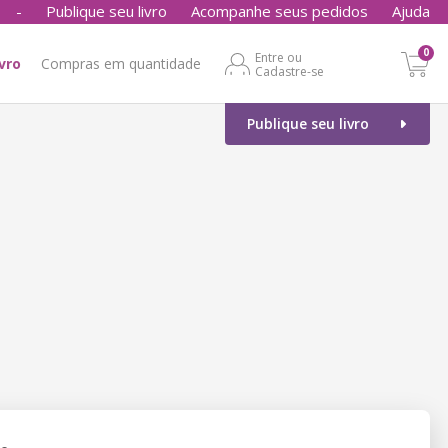
-
Publique seu livro
Acompanhe seus pedidos
Ajuda
0
Entre ou
ivro
Compras em quantidade
Cadastre-se
Publique seu livro