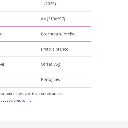
1 (2026)
A4 (210x297)
to
Brochura s/ orelha
Preto e branco
pel
Offset 75g
Português
ar sobre este livro? Envie um email para
ubedeautores.com.br