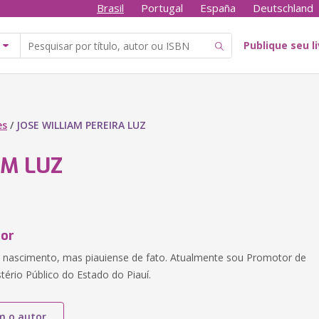
Brasil
Portugal
España
Deutschland
Publique seu l
es
/
JOSE WILLIAM PEREIRA LUZ
AM LUZ
tor
e nascimento, mas piauiense de fato. Atualmente sou Promotor de
stério Público do Estado do Piauí.
m o autor