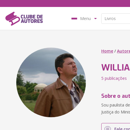
Menu
Home
/
Autor
WILLI
5 publicações
Sobre o au
Sou paulista d
Justiça do Mini
Fale co