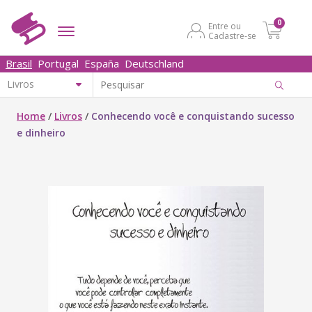
0
Entre ou
Cadastre-se
Brasil
Portugal
España
Deutschland
Home
/
Livros
/
Conhecendo você e conquistando sucesso
e dinheiro