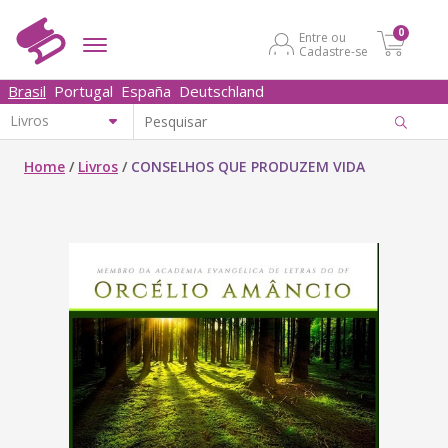
0
Entre ou
Cadastre-se
Brasil
Portugal
España
Deutschland
Home
/
Livros
/
CONSELHOS QUE PRODUZEM VIDA