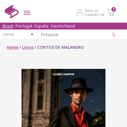
0
Entre ou
Cadastre-se
Brasil
Portugal
España
Deutschland
Home
/
Livros
/
CONTOS DE MALANDRO