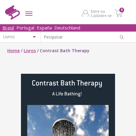
0
Entre ou
Cadastre-se
Brasil
Portugal
España
Deutschland
Home
/
Livros
/
Contrast Bath Therapy