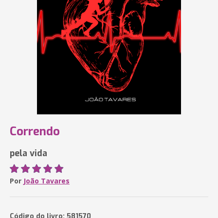
Correndo
pela vida
Por
João Tavares
Código do livro: 581570