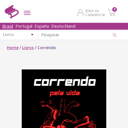
0
Entre ou
Cadastre-se
Brasil
Portugal
España
Deutschland
Home
/
Livros
/
Correndo