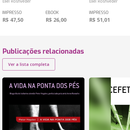
Eliel Roshveder
Eliel Roshveder
IMPRESSO
EBOOK
IMPRESSO
R$ 47,50
R$ 26,00
R$ 51,01
Publicações relacionadas
Ver a lista completa