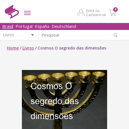
0
Entre ou
Cadastre-se
Brasil
Portugal
España
Deutschland
Home
/
Livros
/
Cosmos O segredo das dimensões