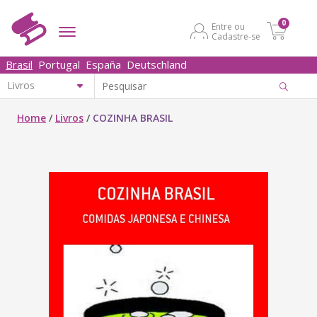
0
Entre ou
Cadastre-se
Brasil
Portugal
España
Deutschland
Home
/
Livros
/
COZINHA BRASIL