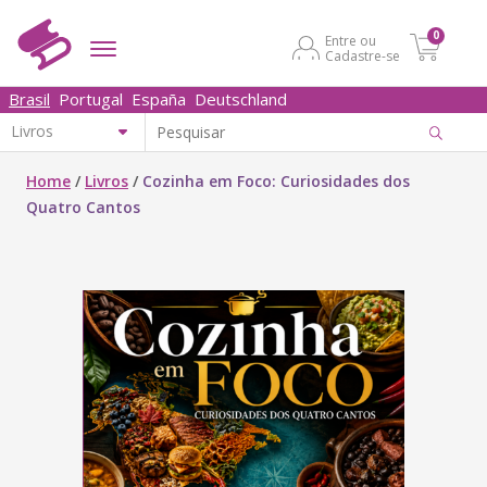
0
Entre ou
Cadastre-se
Brasil
Portugal
España
Deutschland
Home
/
Livros
/
Cozinha em Foco: Curiosidades dos
Quatro Cantos