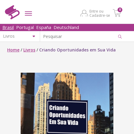
0
Entre ou
Cadastre-se
Brasil
Portugal
España
Deutschland
Home
/
Livros
/
Criando Oportunidades em Sua Vida