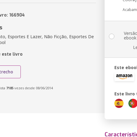
Acabam
ivro: 166904
s
Versã
to, Esportes E Lazer, Não Ficção, Esportes De
ebook
bol
L
 este livro
Este eboo
trecho
ista
7185
vezes desde 08/06/2014
Este livr
Característi