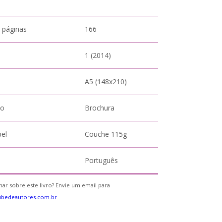
 páginas
166
1 (2014)
A5 (148x210)
to
Brochura
pel
Couche 115g
Português
ar sobre este livro? Envie um email para
ubedeautores.com.br