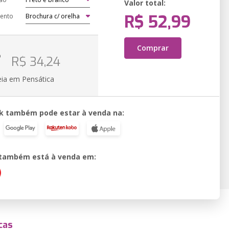
Valor total:
R$ 52,99
ento
Comprar
o
R$ 34,24
eia em Pensática
k também pode estar à venda na:
o também está à venda em:
cas