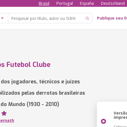
Brasil
Portugal
España
Deutschland
Publique seu l
s Futebol Clube
 dos jogadores, técnicos e juízes
ilizados pelas derrotas brasileiras
do Mundo (1930 - 2010)
Versã
impre
iernath
Coloraç