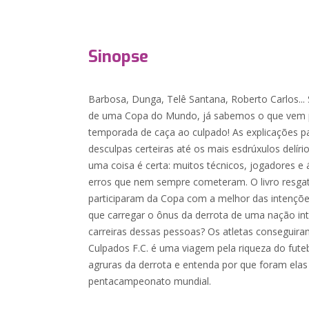
Sinopse
Barbosa, Dunga, Telê Santana, Roberto Carlos...
de uma Copa do Mundo, já sabemos o que vem pe
temporada de caça ao culpado! As explicações p
desculpas certeiras até os mais esdrúxulos delír
uma coisa é certa: muitos técnicos, jogadores e
erros que nem sempre cometeram. O livro resgata
participaram da Copa com a melhor das intenções 
que carregar o ônus da derrota de uma nação in
carreiras dessas pessoas? Os atletas conseguiram
Culpados F.C. é uma viagem pela riqueza do futeb
agruras da derrota e entenda por que foram ela
pentacampeonato mundial.