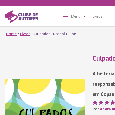
Menu
Home
/
Livros
/
Culpados Futebol Clube
Culpado
A história
responsab
em Copas 
Por
André B