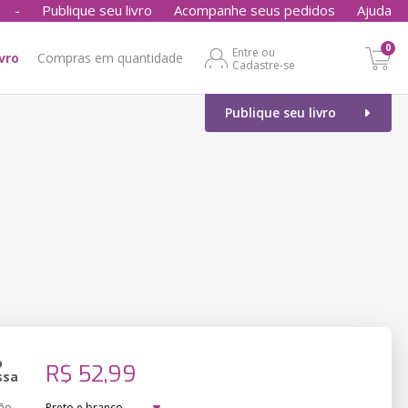
-
Publique seu livro
Acompanhe seus pedidos
Ajuda
0
Entre ou
ivro
Compras em quantidade
Cadastre-se
Publique seu livro
o
R$ 52,99
ssa
ão