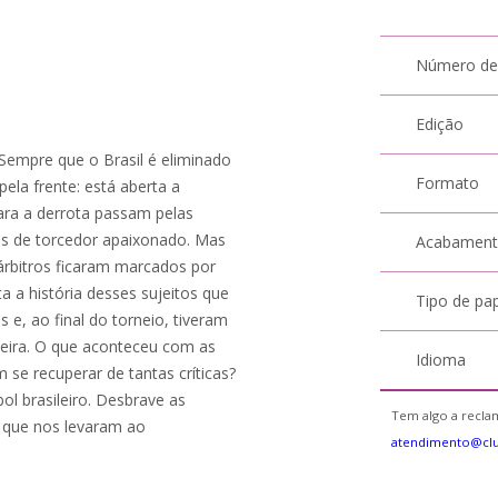
Número de
Edição
 Sempre que o Brasil é eliminado
Formato
la frente: está aberta a
ara a derrota passam pelas
ios de torcedor apaixonado. Mas
Acabamen
 árbitros ficaram marcados por
 a história desses sujeitos que
Tipo de pa
e, ao final do torneio, tiveram
teira. O que aconteceu com as
Idioma
 se recuperar de tantas críticas?
ol brasileiro. Desbrave as
Tem algo a reclam
s que nos levaram ao
atendimento@cl