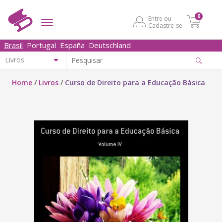
0
Entre ou
Cadastre-se
Brasil
Portugal
España
Deutschland
Home
/
Livros
/
Curso de Direito para a Educação Básica