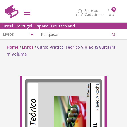
0
Entre ou
Cadastre-se
Brasil
Portugal
España
Deutschland
Home
/
Livros
/
Curso Prático Teórico Violão & Guitarra
1º Volume