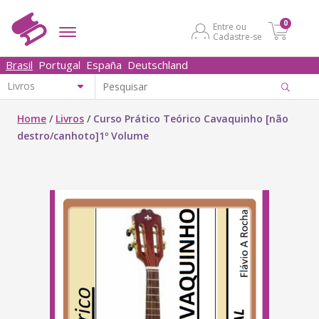
0
Entre ou
Cadastre-se
Brasil
Portugal
España
Deutschland
Home
/
Livros
/
Curso Prático Teórico Cavaquinho [não
destro/canhoto]1º Volume