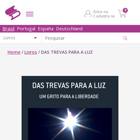
0
Entre ou
Cadastre-se
Brasil
Portugal
España
Deutschland
Home
/
Livros
/
DAS TREVAS PARA A LUZ